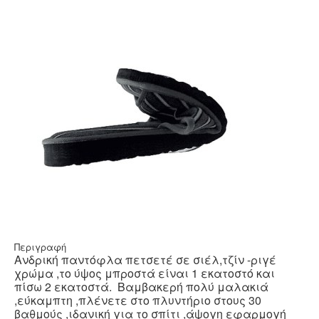
Περιγραφή
Ανδρική παντόφλα πετσετέ σε σιέλ,τζίν -ριγέ
χρώμα ,το ύψος μπροστά είναι 1 εκατοστό και
πίσω 2 εκατοστά. Βαμβακερή πολύ μαλακιά
,εύκαμπτη ,πλένετε στο πλυντήριο στους 30
βαθμούς ,ιδανική για το σπίτι ,άψογη εφαρμογή