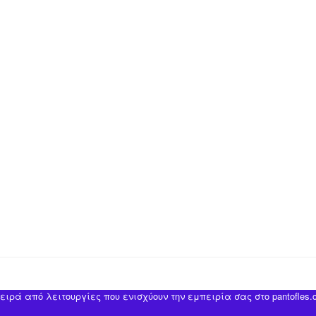
ιρά από λειτουργίες που ενισχύουν την εμπειρία σας στο pantofles