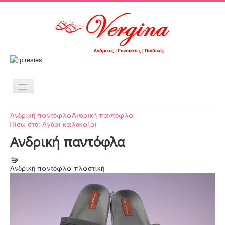
Εναλλαγή
πλοήγησης
Αρχική
Ανδρική παντόφλα
Ανδρική παντόφλα
Πίσω στο: Αγόρι καλοκαίρι
Τα προϊόντα μας
Ανδρική παντόφλα
Νεανικά σχέδια
Μεγάλες προσφορές
Ανδρική παντόφλα πλαστική
Περιοχή πελατών
ΤΟ ΚΑΛΑΘΙ ΜΟΥ