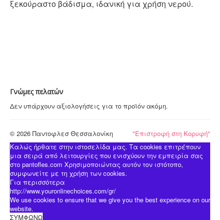
ξεκούραστο βάδισμα, ιδανική για χρήση νερού.
Γνώμες πελατών
Δεν υπάρχουν αξιολογήσεις για το προϊόν ακόμη.
© 2026 Παντoφλεσ Θεσσαλονίκη
"Επιστροφή στη Κορυφή"
Καλώς ήρθατε στην ιστοσελίδα μας. Τα cookies επιτρέπουν
μια σειρά από λειτουργίες που ενισχύουν την εμπειρία σας
στο pantofles.com Χρησιμοποιώντας αυτόν τον ιστότοπο,
συμφωνείτε με τη χρήση των cookies.
Για περισσότερα
http://www.youronlinechoices.com/gr/
We use cookies to ensure that we give you the best experience on our
website.
ΣΥΜΦΩΝΩ